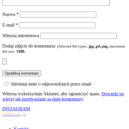
Nazwa
*
E-mail
*
Witryna internetowa
Dodaj zdjęcie do komentarza
(Allowed file types:
jpg, gif, png
, maximum
file size:
5MB.
Informuj mnie o odpowiedziach przez email
Witryna wykorzystuje Akismet, aby ograniczyć spam.
Dowiedz się
więcej jak przetwarzane są dane komentarzy
.
INSTAGRAM
wkrecona_pl
Kontakt