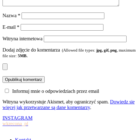
Nazwa
*
E-mail
*
Witryna internetowa
Dodaj zdjęcie do komentarza
(Allowed file types:
jpg, gif, png
, maximum
file size:
5MB.
Informuj mnie o odpowiedziach przez email
Witryna wykorzystuje Akismet, aby ograniczyć spam.
Dowiedz się
więcej jak przetwarzane są dane komentarzy
.
INSTAGRAM
wkrecona_pl
Kontakt