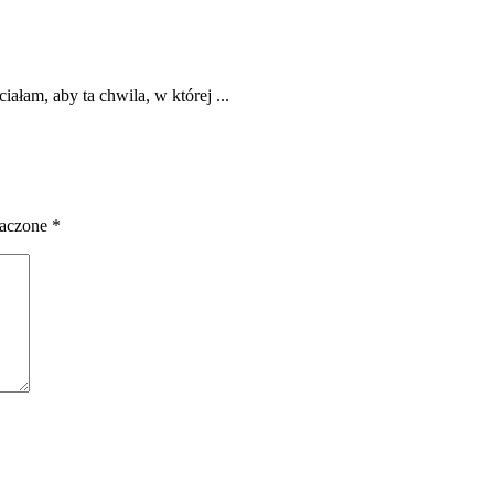
łam, aby ta chwila, w której ...
naczone
*