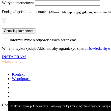
Witryna internetowa
Dodaj zdjęcie do komentarza
(Allowed file types:
jpg, gif, png
, maximum fil
Informuj mnie o odpowiedziach przez email
Witryna wykorzystuje Akismet, aby ograniczyć spam.
Dowiedz się wi
INSTAGRAM
wkrecona_pl
Kontakt
Współpraca
Copyright 2021 © Wkręcona | Projekt i wdrożenie:
Jakub Kędziora
|
Ta strona używa plików cookies. Pozostając na tej stronie, wyrażasz zgodę na korzys