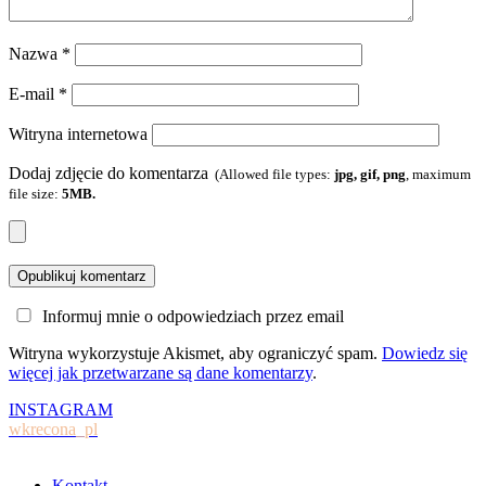
Nazwa
*
E-mail
*
Witryna internetowa
Dodaj zdjęcie do komentarza
(Allowed file types:
jpg, gif, png
, maximum
file size:
5MB.
Informuj mnie o odpowiedziach przez email
Witryna wykorzystuje Akismet, aby ograniczyć spam.
Dowiedz się
więcej jak przetwarzane są dane komentarzy
.
INSTAGRAM
wkrecona_pl
Kontakt