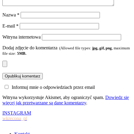
Nazwa
*
E-mail
*
Witryna internetowa
Dodaj zdjęcie do komentarza
(Allowed file types:
jpg, gif, png
, maximum
file size:
5MB.
Informuj mnie o odpowiedziach przez email
Witryna wykorzystuje Akismet, aby ograniczyć spam.
Dowiedz się
więcej jak przetwarzane są dane komentarzy
.
INSTAGRAM
wkrecona_pl
Kontakt