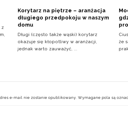
Korytarz na piętrze – aranżacja
Mod
długiego przedpokoju w naszym
gdz
domu
pr
 z
ym,
Długi (często także wąski) korytarz
Ciu
okazuje się kłopotliwy w aranżacji,
że s
jednak warto zauważyć, ...
prak
dres e-mail nie zostanie opublikowany.
Wymagane pola są ozna