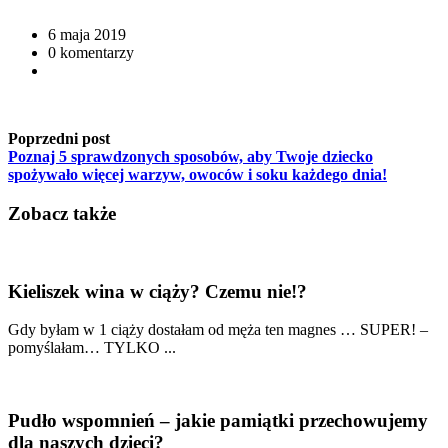
6 maja 2019
0 komentarzy
Poprzedni post
Poznaj 5 sprawdzonych sposobów, aby Twoje dziecko
spożywało więcej warzyw, owoców i soku każdego dnia!
Zobacz także
Kieliszek wina w ciąży? Czemu nie!?
Gdy byłam w 1 ciąży dostałam od męża ten magnes … SUPER! –
pomyślałam… TYLKO ...
Pudło wspomnień – jakie pamiątki przechowujemy
dla naszych dzieci?