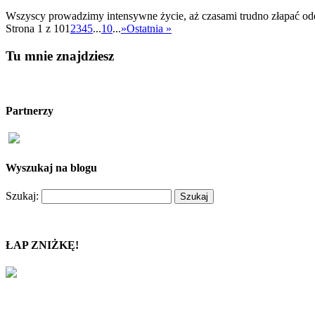
Wszyscy prowadzimy intensywne życie, aż czasami trudno złapać odde
Strona 1 z 10
1
2
3
4
5
...
10
...
»
Ostatnia »
Tu mnie znajdziesz
Partnerzy
Wyszukaj na blogu
Szukaj:
ŁAP ZNIŻKĘ!