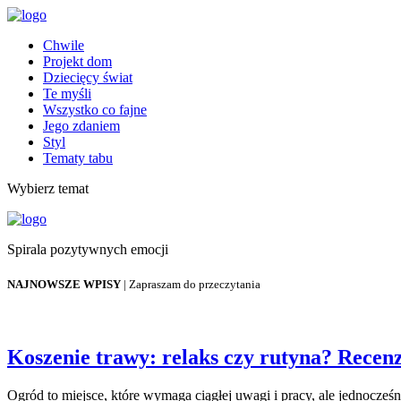
Chwile
Projekt dom
Dziecięcy świat
Te myśli
Wszystko co fajne
Jego zdaniem
Styl
Tematy tabu
Wybierz temat
Spirala pozytywnych emocji
NAJNOWSZE WPISY
| Zapraszam do przeczytania
Koszenie trawy: relaks czy rutyna? Rece
Ogród to miejsce, które wymaga ciągłej uwagi i pracy, ale jednocześni