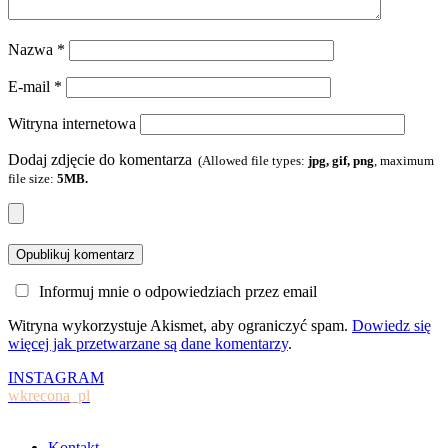
Nazwa
*
E-mail
*
Witryna internetowa
Dodaj zdjęcie do komentarza
(Allowed file types:
jpg, gif, png
, maximum
file size:
5MB.
Informuj mnie o odpowiedziach przez email
Witryna wykorzystuje Akismet, aby ograniczyć spam.
Dowiedz się
więcej jak przetwarzane są dane komentarzy
.
INSTAGRAM
wkrecona_pl
Kontakt