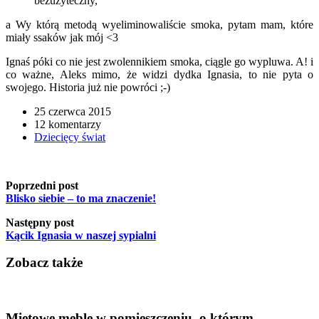
bezużyteczny,
a Wy którą metodą wyeliminowaliście smoka, pytam mam, które
miały ssaków jak mój <3
Ignaś póki co nie jest zwolennikiem smoka, ciągle go wypluwa. A! i
co ważne, Aleks mimo, że widzi dydka Ignasia, to nie pyta o
swojego. Historia już nie powróci ;-)
25 czerwca 2015
12 komentarzy
Dziecięcy świat
Poprzedni post
Blisko siebie – to ma znaczenie!
Następny post
Kącik Ignasia w naszej sypialni
Zobacz także
Miętowe meble w pomieszczeniu, o którym