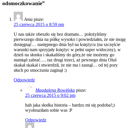
odsmoczkowanie”
Ania
pisze:
25 czerwca 2015 o 8:59 pm
U nas także obeszło się bez dramatu… położyliśmy
pierwszego dnia na półkę wysoko i powiedziałm, że nie mogę
dosięgnąć… następnego dnia był na księżycu (na szczęście
warunki nam sprzyjały księżyc w pełni super widoczny), w
dzień na słonku i skakaliśmy do góry,że nie możemy go
stamtąd zabrać…. raz drugi trzeci, aż pewnego dnia Oluś
skakał skakał i stwierdził, że nie ma i zasnął… od tej pory
słuch po smoczusiu zaginął :)
Odpowiedz
Magdalena Rowińska
pisze:
25 czerwca 2015 o 9:02 pm
hah jaka słodka historia – bardzo mi się podoba!;)
wyobraziłam sobie was :P
Odpowiedz