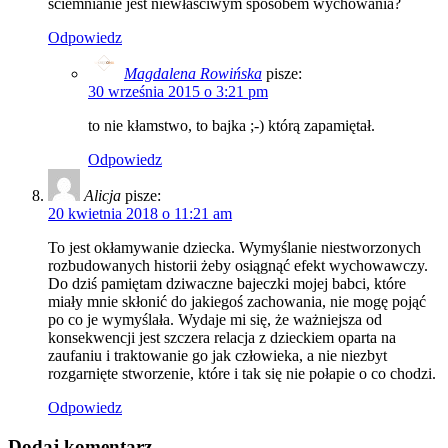
ściemnianie jest niewłaściwym sposobem wychowania?
Odpowiedz
Magdalena Rowińska
pisze:
30 września 2015 o 3:21 pm
to nie kłamstwo, to bajka ;-) którą zapamiętał.
Odpowiedz
Alicja
pisze:
20 kwietnia 2018 o 11:21 am
To jest okłamywanie dziecka. Wymyślanie niestworzonych
rozbudowanych historii żeby osiągnąć efekt wychowawczy.
Do dziś pamiętam dziwaczne bajeczki mojej babci, które
miały mnie skłonić do jakiegoś zachowania, nie mogę pojąć
po co je wymyślała. Wydaje mi się, że ważniejsza od
konsekwencji jest szczera relacja z dzieckiem oparta na
zaufaniu i traktowanie go jak człowieka, a nie niezbyt
rozgarnięte stworzenie, które i tak się nie połapie o co chodzi.
Odpowiedz
Dodaj komentarz