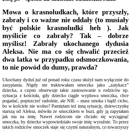
Mowa o krasnoludkach, które przyszły,
zabrały i co ważne nie oddały (to musiały
być polskie krasnoludki heh ). Jak
myślicie co zabrały? Tak – dobrze
myślisz! Zabrały ukochanego dydusia
Aleksa. Nie ma co się chwalić przecież
dwa latka w przypadku odsmoczkowania,
to nie powód do dumy, prawda?
Ukochany dyduś już od ponad roku czasu służył nam wyłącznie do
zasypiania. Nigdy nie traktowałam smoczka jako „zatykacz”
dziecka, a często obserwuje takie zastosowanie u rodziców np.
sytuacja z kościoła, gdy dziecko ciągle wypluwa smoczka, chce
pogadać, popiszczeć radośnie, ale NIE – masz smoka i bądź cicho,
bo w kościele nie wolno? Pamiętam też inną sytuację, dziewczynkę
starszą od Aleksa, mówiła ze smoczkiem w buzi, gdy ją zapytałam
jak ma na imię. Nawet rodzicom nie chciało się wyciągnąć
smoczka, by dziecko wypowiedziało swoje imię wyraźnie. To przez
takich rodziców smoczek staje się czymś naturalnym, co towarzyszy