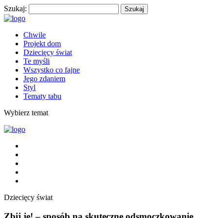
Szukaj:
Chwile
Projekt dom
Dziecięcy świat
Te myśli
Wszystko co fajne
Jego zdaniem
Styl
Tematy tabu
Wybierz temat
Dziecięcy świat
Zbij je! – sposób na skuteczne odsmoczkowanie