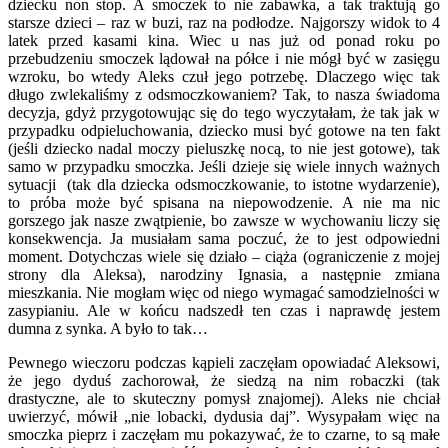
dziecku non stop. A smoczek to nie zabawka, a tak traktują go
starsze dzieci – raz w buzi, raz na podłodze. Najgorszy widok to 4
latek przed kasami kina. Wiec u nas już od ponad roku po
przebudzeniu smoczek lądował na półce i nie mógł być w zasięgu
wzroku, bo wtedy Aleks czuł jego potrzebę. Dlaczego więc tak
długo zwlekaliśmy z odsmoczkowaniem? Tak, to nasza świadoma
decyzja, gdyż przygotowując się do tego wyczytałam, że tak jak w
przypadku odpieluchowania, dziecko musi być gotowe na ten fakt
(jeśli dziecko nadal moczy pieluszkę nocą, to nie jest gotowe), tak
samo w przypadku smoczka. Jeśli dzieje się wiele innych ważnych
sytuacji (tak dla dziecka odsmoczkowanie, to istotne wydarzenie),
to próba może być spisana na niepowodzenie. A nie ma nic
gorszego jak nasze zwątpienie, bo zawsze w wychowaniu liczy się
konsekwencja. Ja musiałam sama poczuć, że to jest odpowiedni
moment. Dotychczas wiele się działo – ciąża (ograniczenie z mojej
strony dla Aleksa), narodziny Ignasia, a następnie zmiana
mieszkania. Nie mogłam więc od niego wymagać samodzielności w
zasypianiu. Ale w końcu nadszedł ten czas i naprawdę jestem
dumna z synka. A było to tak…
Pewnego wieczoru podczas kąpieli zaczęłam opowiadać Aleksowi,
że jego dyduś zachorował, że siedzą na nim robaczki (tak
drastyczne, ale to skuteczny pomysł znajomej). Aleks nie chciał
uwierzyć, mówił „nie lobacki, dydusia daj”. Wysypałam więc na
smoczka pieprz i zaczęłam mu pokazywać, że to czarne, to są małe