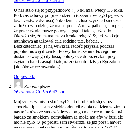
26 czerwca 2015 o 7:23 am
U nas stało się to przypadkowo :-) Niki miał wtedy 1,5 roku.
Podczas zabawy po przebudzeniu (czasami wciągał pępek w
towarzystwie dydusia) Nikodem na złość wyrzucił smoczek
za łóżko w nadziei, że mama poda. A mi zapaliła się lampka,
że przecież nie muszę go wyciągnąć. I tak się też stało.
Okazało się, że mama ma za krótką rękę :-) Synek w akcje
ratunkową angażował całą rodzinę tatę, babcie…
Bezskutecznie; -) i najwiwksza radość przyszła podczas
popoludniowej drzemki. Po wytlumaczeniu dlaczego nie
dostanie swojego dydusia, położył się do łóżeczka i przy
czytaniu bajki zasnął. I tak już zostało do dziś ;-) Ryczałam
jak bóbr ze wzruszenia :-)
Odpowiedz
Klaudia
pisze:
26 czerwca 2015 o 6:42 pm
Mój synek w lutym skończył 2 lata I od 2 miesięcy bez
smoczka. Ignas sam z siebie odrzucił z dnia na dzień zdziwiło
nas to bardzo ze smoczek leży a on go nie chce mimo że był
bardzo za smokiem, pomyślałam że może ma afty w buzi ale
nic nie było ☺ po prostu sam stwierdził że już pora i nawet
na noc nie chciał do tej pory myślę jak to sie stalo ☺☺☺