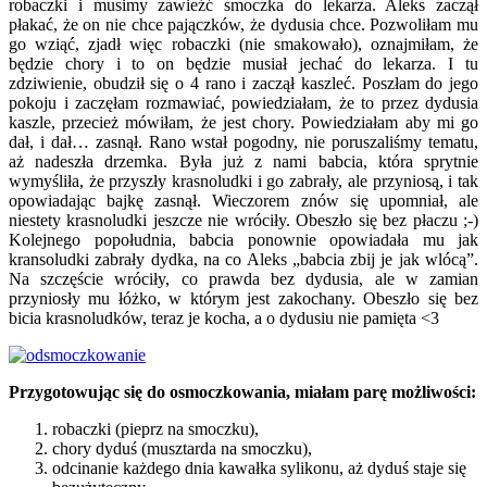
robaczki i musimy zawieźć smoczka do lekarza. Aleks zaczął
płakać, że on nie chce pajączków, że dydusia chce. Pozwoliłam mu
go wziąć, zjadł więc robaczki (nie smakowało), oznajmiłam, że
będzie chory i to on będzie musiał jechać do lekarza. I tu
zdziwienie, obudził się o 4 rano i zaczął kaszleć. Poszłam do jego
pokoju i zaczęłam rozmawiać, powiedziałam, że to przez dydusia
kaszle, przecież mówiłam, że jest chory. Powiedziałam aby mi go
dał, i dał… zasnął. Rano wstał pogodny, nie poruszaliśmy tematu,
aż nadeszła drzemka. Była już z nami babcia, która sprytnie
wymyśliła, że przyszły krasnoludki i go zabrały, ale przyniosą, i tak
opowiadając bajkę zasnął. Wieczorem znów się upomniał, ale
niestety krasnoludki jeszcze nie wróciły. Obeszło się bez płaczu ;-)
Kolejnego popołudnia, babcia ponownie opowiadała mu jak
kransoludki zabrały dydka, na co Aleks „babcia zbij je jak wlócą”.
Na szczęście wróciły, co prawda bez dydusia, ale w zamian
przyniosły mu łóżko, w którym jest zakochany. Obeszło się bez
bicia krasnoludków, teraz je kocha, a o dydusiu nie pamięta <3
Przygotowując się do osmoczkowania, miałam parę możliwości:
robaczki (pieprz na smoczku),
chory dyduś (musztarda na smoczku),
odcinanie każdego dnia kawałka sylikonu, aż dyduś staje się