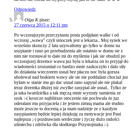
Odpowiedz
Olga K
pisze:
27 czerwca 2015 o 12:11 pm
Po wczorajszym przeczytaniu postu podjęłam walke i od
wczoraj „wawa” czyli smoczek jest u lekarza.. Moj synek we
wrześniu skonczy 2 lata uzywalismy go tylko w domu na
usypianie i rano po przebudzeniu ale ostatnio w domu sie z
nim nie rozstawal to dało mi do myślenia i jak sie obudzil po
wczorajszej drzemce wawa juz byla u lekarza on to przyjął do
wiadomości zrozumiał co bardzo mnie zaskoczyło i dalo siły
do działania wieczorem usnal bez płaczu noc byla gorsza
ubolewal nad brakiem wawy ale sie nie poddalam chociaż juz
bylam w stanie mu go dac usnal rano zapytal ale nie plakal
teraz drzemka dłużej niz zwylke zasypial ale usnal.. Tylko ze
ja taka twardzielka a tak męczą mnie wyrzuty sumienia ze
szok :-( keszcze najbliższe otoczenie nie pochwala że juz
oderalam mu przyjaciela i że jestem zimną mama ale trudno
może jeszcze to docenią a ja mam nadzieje ze z kazdym
zasypianiem będzie lepiej dziękuję za motywacje jest Pani
najlepsza ;-) pozdrawiam serdecznie i życzę dużo radości
uśmiechu i zdrówka dla słodkiego Przystojniaka :-)