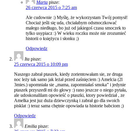
Marta
pisze:
26 czerwca 2015 o 7:25 am
Ale cudownie :) Myślę, że wykorzystam Twój pomysł!
Chociaż jeśli się uda, chciałabym odsmoczkować
małego niedługo, bo już od jakiegoś czasu smoczek to
tylko usypiacz :) W wieku roczku może nie zrozumieć
historii o księżycu i słonku ;)
Odpowiedz
Ita
pisze:
25 czerwca 2015 o 10:09 pm
Naszego zabrał ptaszek, kiedy zorientowałam sie, ze druga
noc leży tak samo jak leżał przed zaśnięciem :) Amelcia (2l
3mies.) upomniała sie „mama, zapomniałaś smoka” i jedynie
ptaszek przyszedł mi do głowy :) rano jeszcze o niego pytała,
ale udoskonalilam opowieść o ptaszki, ktory powiedział , ze
Amelka jest juz duża dziewczynką i zabrał go dla swoich
pisklat :) teraz sama chętnie opowiada ta historie babciom ;)
Odpowiedz
Emilia
pisze: