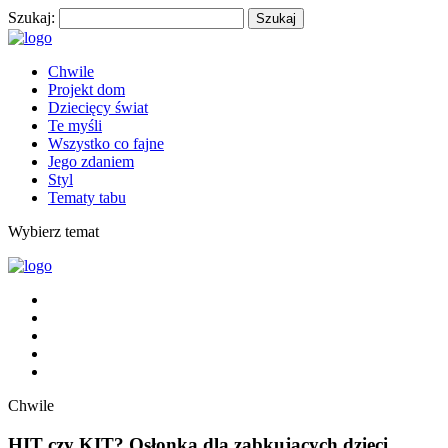
Szukaj:
Chwile
Projekt dom
Dziecięcy świat
Te myśli
Wszystko co fajne
Jego zdaniem
Styl
Tematy tabu
Wybierz temat
Chwile
HIT czy KIT? Osłonka dla ząbkujących dzieci