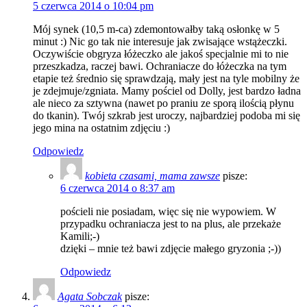
5 czerwca 2014 o 10:04 pm
Mój synek (10,5 m-ca) zdemontowałby taką osłonkę w 5
minut :) Nic go tak nie interesuje jak zwisające wstążeczki.
Oczywiście obgryza łóżeczko ale jakoś specjalnie mi to nie
przeszkadza, raczej bawi. Ochraniacze do łóżeczka na tym
etapie też średnio się sprawdzają, mały jest na tyle mobilny że
je zdejmuje/zgniata. Mamy pościel od Dolly, jest bardzo ładna
ale nieco za sztywna (nawet po praniu ze sporą ilością płynu
do tkanin). Twój szkrab jest uroczy, najbardziej podoba mi się
jego mina na ostatnim zdjęciu :)
Odpowiedz
kobieta czasami, mama zawsze
pisze:
6 czerwca 2014 o 8:37 am
pościeli nie posiadam, więc się nie wypowiem. W
przypadku ochraniacza jest to na plus, ale przekaże
Kamili;-)
dzięki – mnie też bawi zdjęcie małego gryzonia ;-))
Odpowiedz
Agata Sobczak
pisze: