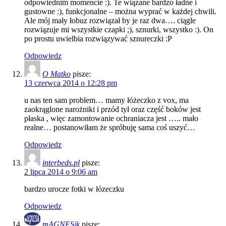
odpowiednim momencie :). Te wiązane bardzo ładne i
gustowne :), funkcjonalne – można wyprać w każdej chwili.
Ale mój mały łobuz rozwiązał by je raz dwa…. ciągle
rozwiązuje mi wszystkie czapki ;), sznurki, wszystko :). On
po prostu uwielbia rozwiązywać sznureczki :P
Odpowiedz
O Matko
pisze:
13 czerwca 2014 o 12:28 pm
u nas ten sam problem… mamy łóżeczko z vox, ma
zaokrąglone narożniki i przód tył oraz część boków jest
płaska , więc zamontowanie ochraniacza jest ….. mało
realne… postanowiłam że spróbuję sama coś uszyć…
Odpowiedz
interbeds.pl
pisze:
2 lipca 2014 o 9:06 am
bardzo urocze fotki w łózeczku
Odpowiedz
mAGNESik
pisze: