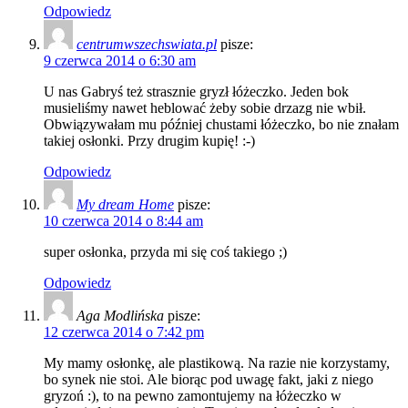
Odpowiedz
centrumwszechswiata.pl
pisze:
9 czerwca 2014 o 6:30 am
U nas Gabryś też strasznie gryzł łóżeczko. Jeden bok
musieliśmy nawet heblować żeby sobie drzazg nie wbił.
Obwiązywałam mu później chustami łóżeczko, bo nie znałam
takiej osłonki. Przy drugim kupię! :-)
Odpowiedz
My dream Home
pisze:
10 czerwca 2014 o 8:44 am
super osłonka, przyda mi się coś takiego ;)
Odpowiedz
Aga Modlińska
pisze:
12 czerwca 2014 o 7:42 pm
My mamy osłonkę, ale plastikową. Na razie nie korzystamy,
bo synek nie stoi. Ale biorąc pod uwagę fakt, jaki z niego
gryzoń :), to na pewno zamontujemy na łóżeczko w