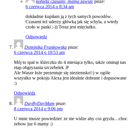
kobieta czasami, mama zawsze
pisze:
6 czerwca 2014 o 8:34 am
dokładnie kupiłam ją z tych samych powodów.
Czasami też uderzy główką jak się schyla, a wtedy
czoło w paski ;-)) Teraz jest mięciutko.
Odpowiedz
Dominika Frankowska
pisze:
6 czerwca 2014 o 10:53 am
Mój to spał w łóżeczku do 4 miesiąca tylko, także ominął nas
etap obgryzania szczebelek :P
Ale Wasze łoże prezentuje się nieziemsko!:) w ogóle
wszystko w pokoju Alexa jest idealnie dobrane i dopasowane
:)
Odpowiedz
DayByDayMum
pisze:
8 czerwca 2014 o 9:06 pm
U mnie musze powiedziec ze nie widze aby cos gryzla…choc
zebow juz 6 mamy :)