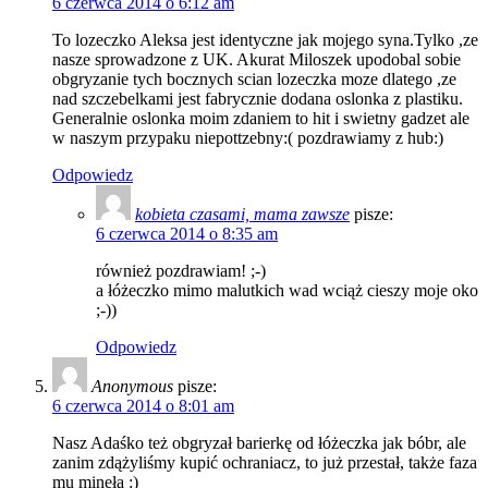
6 czerwca 2014 o 6:12 am
To lozeczko Aleksa jest identyczne jak mojego syna.Tylko ,ze
nasze sprowadzone z UK. Akurat Miloszek upodobal sobie
obgryzanie tych bocznych scian lozeczka moze dlatego ,ze
nad szczebelkami jest fabrycznie dodana oslonka z plastiku.
Generalnie oslonka moim zdaniem to hit i swietny gadzet ale
w naszym przypaku niepottzebny:( pozdrawiamy z hub:)
Odpowiedz
kobieta czasami, mama zawsze
pisze:
6 czerwca 2014 o 8:35 am
również pozdrawiam! ;-)
a łóżeczko mimo malutkich wad wciąż cieszy moje oko
;-))
Odpowiedz
Anonymous
pisze:
6 czerwca 2014 o 8:01 am
Nasz Adaśko też obgryzał barierkę od łóżeczka jak bóbr, ale
zanim zdążyliśmy kupić ochraniacz, to już przestał, także faza
mu minęła :)