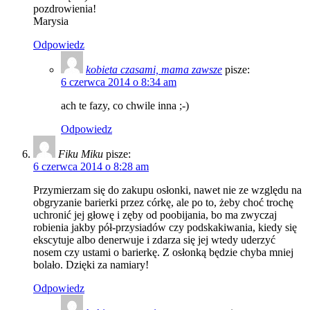
pozdrowienia!
Marysia
Odpowiedz
kobieta czasami, mama zawsze
pisze:
6 czerwca 2014 o 8:34 am
ach te fazy, co chwile inna ;-)
Odpowiedz
Fiku Miku
pisze:
6 czerwca 2014 o 8:28 am
Przymierzam się do zakupu osłonki, nawet nie ze względu na
obgryzanie barierki przez córkę, ale po to, żeby choć trochę
uchronić jej głowę i zęby od poobijania, bo ma zwyczaj
robienia jakby pół-przysiadów czy podskakiwania, kiedy się
ekscytuje albo denerwuje i zdarza się jej wtedy uderzyć
nosem czy ustami o barierkę. Z osłonką będzie chyba mniej
bolało. Dzięki za namiary!
Odpowiedz