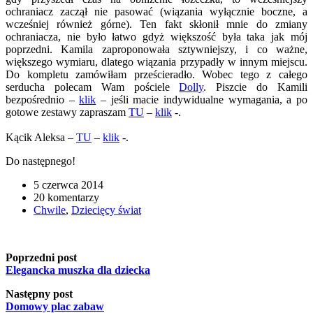
ochraniacz zaczął nie pasować (wiązania wyłącznie boczne, a
wcześniej również górne). Ten fakt skłonił mnie do zmiany
ochraniacza, nie było łatwo gdyż większość była taka jak mój
poprzedni. Kamila zaproponowała sztywniejszy, i co ważne,
większego wymiaru, dlatego wiązania przypadły w innym miejscu.
Do kompletu zamówiłam prześcieradło. Wobec tego z całego
serducha polecam Wam pościele
Dolly
. Piszcie do Kamili
bezpośrednio –
klik
– jeśli macie indywidualne wymagania, a po
gotowe zestawy zapraszam
TU
–
klik
-.
Kącik Aleksa –
TU
–
klik
-.
Do następnego!
5 czerwca 2014
20 komentarzy
Chwile
,
Dziecięcy świat
Poprzedni post
Elegancka muszka dla dziecka
Następny post
Domowy plac zabaw