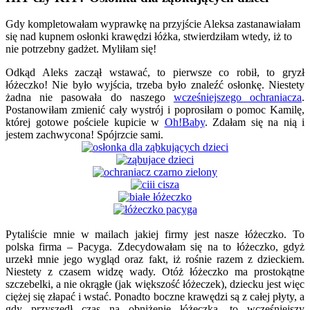
Gdy kompletowałam wyprawkę na przyjście Aleksa zastanawiałam
się nad kupnem osłonki krawędzi łóżka, stwierdziłam wtedy, iż to
nie potrzebny gadżet. Myliłam się!
Odkąd Aleks zaczął wstawać, to pierwsze co robił, to gryzł
łóżeczko! Nie było wyjścia, trzeba było znaleźć osłonkę. Niestety
żadna nie pasowała do naszego
wcześniejszego ochraniacza
.
Postanowiłam zmienić cały wystrój i poprosiłam o pomoc Kamilę,
której gotowe pościele kupicie w
Oh!Baby
. Zdałam się na nią i
jestem zachwycona! Spójrzcie sami.
Pytaliście mnie w mailach jakiej firmy jest nasze łóżeczko. To
polska firma – Pacyga. Zdecydowałam się na to łóżeczko, gdyż
urzekł mnie jego wygląd oraz fakt, iż rośnie razem z dzieckiem.
Niestety z czasem widzę wady. Otóż łóżeczko ma prostokątne
szczebelki, a nie okrągłe (jak większość łóżeczek), dziecku jest więc
ciężej się złapać i wstać. Ponadto boczne krawędzi są z całej płyty, a
gdy przyszedł czas na obniżenie łóżeczka, to wcześniejszy