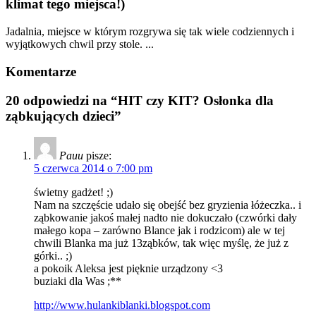
klimat tego miejsca!)
Jadalnia, miejsce w którym rozgrywa się tak wiele codziennych i
wyjątkowych chwil przy stole. ...
Komentarze
20 odpowiedzi na “HIT czy KIT? Osłonka dla
ząbkujących dzieci”
Pauu
pisze:
5 czerwca 2014 o 7:00 pm
świetny gadżet! ;)
Nam na szczęście udało się obejść bez gryzienia łóżeczka.. i
ząbkowanie jakoś małej nadto nie dokuczało (czwórki dały
małego kopa – zarówno Blance jak i rodzicom) ale w tej
chwili Blanka ma już 13ząbków, tak więc myślę, że już z
górki.. ;)
a pokoik Aleksa jest pięknie urządzony <3
buziaki dla Was ;**
http://www.hulankiblanki.blogspot.com