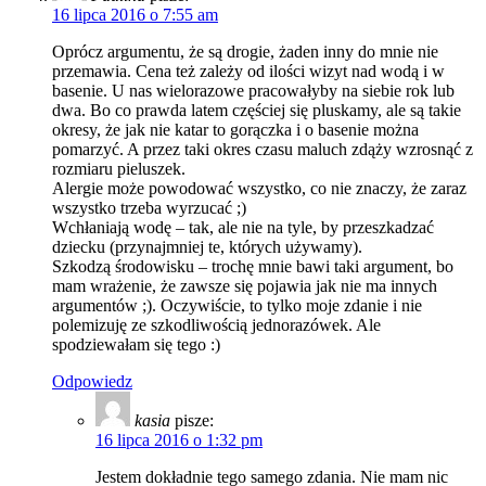
16 lipca 2016 o 7:55 am
Oprócz argumentu, że są drogie, żaden inny do mnie nie
przemawia. Cena też zależy od ilości wizyt nad wodą i w
basenie. U nas wielorazowe pracowałyby na siebie rok lub
dwa. Bo co prawda latem częściej się pluskamy, ale są takie
okresy, że jak nie katar to gorączka i o basenie można
pomarzyć. A przez taki okres czasu maluch zdąży wzrosnąć z
rozmiaru pieluszek.
Alergie może powodować wszystko, co nie znaczy, że zaraz
wszystko trzeba wyrzucać ;)
Wchłaniają wodę – tak, ale nie na tyle, by przeszkadzać
dziecku (przynajmniej te, których używamy).
Szkodzą środowisku – trochę mnie bawi taki argument, bo
mam wrażenie, że zawsze się pojawia jak nie ma innych
argumentów ;). Oczywiście, to tylko moje zdanie i nie
polemizuję ze szkodliwością jednorazówek. Ale
spodziewałam się tego :)
Odpowiedz
kasia
pisze:
16 lipca 2016 o 1:32 pm
Jestem dokładnie tego samego zdania. Nie mam nic