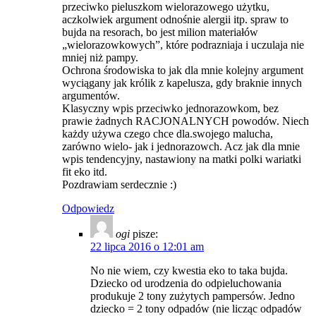
przeciwko pieluszkom wielorazowego użytku,
aczkolwiek argument odnośnie alergii itp. spraw to
bujda na resorach, bo jest milion materiałów
„wielorazowkowych”, które podrazniaja i uczulaja nie
mniej niż pampy.
Ochrona środowiska to jak dla mnie kolejny argument
wyciągany jak królik z kapelusza, gdy braknie innych
argumentów.
Klasyczny wpis przeciwko jednorazowkom, bez
prawie żadnych RACJONALNYCH powodów. Niech
każdy używa czego chce dla.swojego malucha,
zarówno wielo- jak i jednorazowch. Acz jak dla mnie
wpis tendencyjny, nastawiony na matki polki wariatki
fit eko itd.
Pozdrawiam serdecznie :)
Odpowiedz
ogi
pisze:
22 lipca 2016 o 12:01 am
No nie wiem, czy kwestia eko to taka bujda.
Dziecko od urodzenia do odpieluchowania
produkuje 2 tony zużytych pampersów. Jedno
dziecko = 2 tony odpadów (nie licząc odpadów