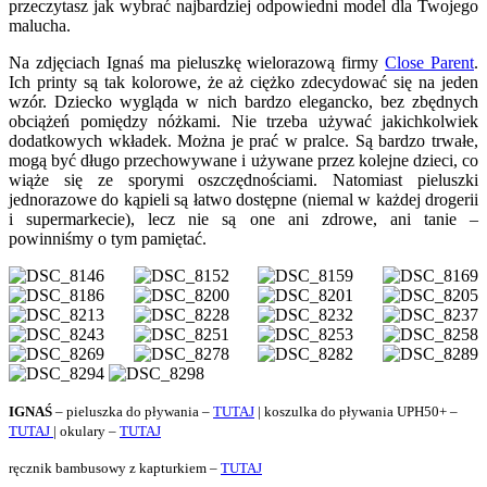
przeczytasz jak wybrać najbardziej odpowiedni model dla Twojego
malucha.
Na zdjęciach Ignaś ma pieluszkę wielorazową firmy
Close Parent
.
Ich printy są tak kolorowe, że aż ciężko zdecydować się na jeden
wzór. Dziecko wygląda w nich bardzo elegancko, bez zbędnych
obciążeń pomiędzy nóżkami. Nie trzeba używać jakichkolwiek
dodatkowych wkładek. Można je prać w pralce. Są bardzo trwałe,
mogą być długo przechowywane i używane przez kolejne dzieci, co
wiąże się ze sporymi oszczędnościami. Natomiast pieluszki
jednorazowe do kąpieli są łatwo dostępne (niemal w każdej drogerii
i supermarkecie), lecz nie są one ani zdrowe, ani tanie –
powinniśmy o tym pamiętać.
IGNAŚ
– pieluszka do pływania –
TUTAJ
| koszulka do pływania UPH50+ –
TUTAJ
| okulary –
TUTAJ
ręcznik bambusowy z kapturkiem –
TUTAJ