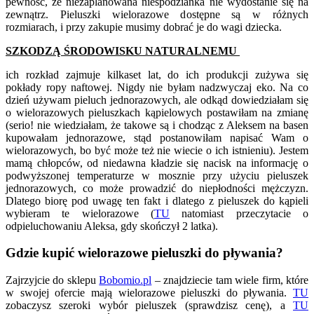
pewność, że niezaplanowana niespodzianka nie wydostanie się na
zewnątrz. Pieluszki wielorazowe dostępne są w różnych
rozmiarach, i przy zakupie musimy dobrać je do wagi dziecka.
SZKODZĄ ŚRODOWISKU NATURALNEMU
ich rozkład zajmuje kilkaset lat, do ich produkcji zużywa się
pokłady ropy naftowej. Nigdy nie byłam nadzwyczaj eko. Na co
dzień używam pieluch jednorazowych, ale odkąd dowiedziałam się
o wielorazowych pieluszkach kąpielowych postawiłam na zmianę
(serio! nie wiedziałam, że takowe są i chodząc z Aleksem na basen
kupowałam jednorazowe, stąd postanowiłam napisać Wam o
wielorazowych, bo być może też nie wiecie o ich istnieniu). Jestem
mamą chłopców, od niedawna kładzie się nacisk na informację o
podwyższonej temperaturze w mosznie przy użyciu pieluszek
jednorazowych, co może prowadzić do niepłodności mężczyzn.
Dlatego biorę pod uwagę ten fakt i dlatego z pieluszek do kąpieli
wybieram te wielorazowe (
TU
natomiast przeczytacie o
odpieluchowaniu Aleksa, gdy skończył 2 latka).
Gdzie kupić wielorazowe pieluszki do pływania?
Zajrzyjcie do sklepu
Bobomio.pl
– znajdziecie tam wiele firm, które
w swojej ofercie mają wielorazowe pieluszki do pływania.
TU
zobaczysz szeroki wybór pieluszek (sprawdzisz cenę), a
TU