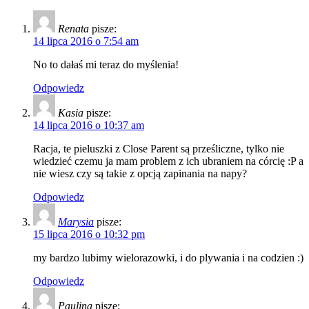
Renata
pisze:
14 lipca 2016 o 7:54 am
No to dałaś mi teraz do myślenia!
Odpowiedz
Kasia
pisze:
14 lipca 2016 o 10:37 am
Racja, te pieluszki z Close Parent są prześliczne, tylko nie
wiedzieć czemu ja mam problem z ich ubraniem na córcię :P a
nie wiesz czy są takie z opcją zapinania na napy?
Odpowiedz
Marysia
pisze:
15 lipca 2016 o 10:32 pm
my bardzo lubimy wielorazowki, i do plywania i na codzien :)
Odpowiedz
Paulina
pisze: