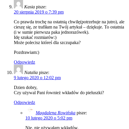
Kasia
pisze:
20 sierpnia 2019 o 7:39 pm
Co prawda trochę na ostatnią chwilę(potrzebuje na jutro), ale
cieszę się, ze trafiłam na Twój artykuł – dziękuje. To ostatnia
(i w sumie pierwsza paka jednorazówek).
Idę szukać rozmiarów:)
Może polecisz któreś dla szczupaka?
Pozdrawiam:)
Odpowiedz
Natalia
pisze:
9 lutego 2020 o 12:02 pm
Dzien dobry,
Czy używal Pani ŕownież wkładów do pieluszki?
Odpowiedz
Magdalena Rowińska
pisze:
10 lutego 2020 o 5:02 pm
Nie, nie używałam wkładów.