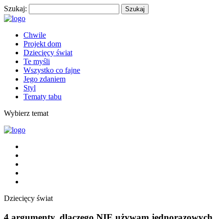
Szukaj:
Chwile
Projekt dom
Dziecięcy świat
Te myśli
Wszystko co fajne
Jego zdaniem
Styl
Tematy tabu
Wybierz temat
Dziecięcy świat
4 argumenty, dlaczego NIE używam jednorazowych