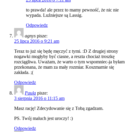
to prawda! ale przez to mamy pewność, że nic nie
wypada. Luźniejsze są Lassig.
Odpowiedz
agnys
pisze:
25 lipca 2016 o 9:21 am
Teraz to już się będę męczyć z tymi. :D Z drugiej strony
nogawki mogłyby być ciasne, a reszta chociaż troszkę
rozciągliwa. Uważam, że warto o tym wspomniec-ja byłam
przekonana, że mam za mały rozmiar. Koszmarnie się
zakłada. ;(
Odpowiedz
Paula
pisze:
3 sierpnia 2016 o 11:15 am
Masz rację! Zdecydowanie się z Tobą zgadzam.
PS. Twój maluch jest uroczy! :)
Odpowiedz