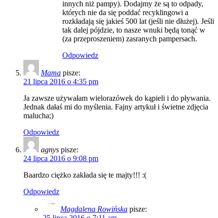
innych niż pampy). Dodajmy że są to odpady,
których nie da się poddać recyklingowi a
rozkładają się jakieś 500 lat (jeśli nie dłużej). Jeśli
tak dalej pójdzie, to nasze wnuki będą tonąć w
(za przeproszeniem) zasranych pampersach.
Odpowiedz
Mama
pisze:
21 lipca 2016 o 4:35 pm
Ja zawsze używałam wielorazówek do kąpieli i do pływania.
Jednak dałaś mi do myślenia. Fajny artykuł i świetne zdjęcia
malucha;)
Odpowiedz
agnys
pisze:
24 lipca 2016 o 9:08 pm
Baardzo ciężko zakłada się te majty!!! :(
Odpowiedz
Magdalena Rowińska
pisze:
25 lipca 2016 o 7:11 am