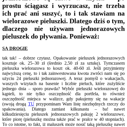
prostu ściągasz i wyrzucasz, nie trzeba
ich prać ani suszyć, to i tak stawiam na
wielorazowe pieluszki. Dlatego dziś o tym,
dlaczego nie używam jednorazowych
pieluszek do pływania. Ponieważ:
SĄ DROGIE
tak tak! – dobrze czytasz. Opakowanie pieluszek jednorazowych
kosztuje ok. 25–30 zł (średnio 2,50 zł za sztukę). Tymczasem
pieluszka wielorazowa to koszt ok. 40-60 zł. Jeśli przyjmiemy
najwyższą cenę, to i tak zainwestowana kwota zwróci nam się po
użyciu 24 pieluszki jednorazowej. A teraz pomyśl o wakacjach,
waszych wizytach na basenie i liczbie pieluch, które zużyliście
jednego dnia – sporo prawda? Wybór pieluszki wielorazowej do
kąpieli, to nie tylko oszczędność dla portfela, to również
oszczędność miejsca w walizce, gdy pakujemy się na wakacje
(swoją drogą
TU
przypominam Wam listę niezbędnych rzeczy do
spakowania). Dlatego zamiast kilkunastu – ba! nawet
kilkudziesięciu pieluszek jednorazowych pakuję 2 wielorazowe,
które piorę (pieluszkę można także prać w pralce w 40 stopniach).
To co istotne, to fakt, iż maluszek może nosić taką pieluszkę nawet