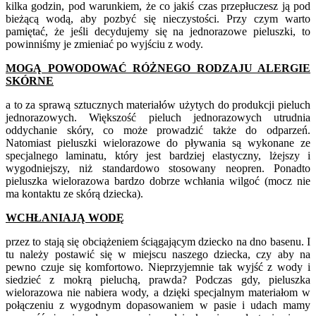
kilka godzin, pod warunkiem, że co jakiś czas przepłuczesz ją pod
bieżącą wodą, aby pozbyć się nieczystości. Przy czym warto
pamiętać, że jeśli decydujemy się na jednorazowe pieluszki, to
powinniśmy je zmieniać po wyjściu z wody.
MOGĄ POWODOWAĆ RÓŻNEGO RODZAJU ALERGIE
SKÓRNE
a to za sprawą sztucznych materiałów użytych do produkcji pieluch
jednorazowych. Większość pieluch jednorazowych utrudnia
oddychanie skóry, co może prowadzić także do odparzeń.
Natomiast pieluszki wielorazowe do pływania są wykonane ze
specjalnego laminatu, który jest bardziej elastyczny, lżejszy i
wygodniejszy, niż standardowo stosowany neopren. Ponadto
pieluszka wielorazowa bardzo dobrze wchłania wilgoć (mocz nie
ma kontaktu ze skórą dziecka).
WCHŁANIAJĄ WODĘ
przez to stają się obciążeniem ściągającym dziecko na dno basenu. I
tu należy postawić się w miejscu naszego dziecka, czy aby na
pewno czuje się komfortowo. Nieprzyjemnie tak wyjść z wody i
siedzieć z mokrą pieluchą, prawda? Podczas gdy, pieluszka
wielorazowa nie nabiera wody, a dzięki specjalnym materiałom w
połączeniu z wygodnym dopasowaniem w pasie i udach mamy