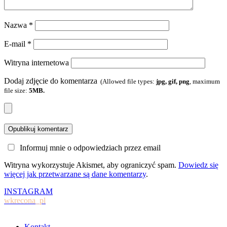
Nazwa
*
E-mail
*
Witryna internetowa
Dodaj zdjęcie do komentarza
(Allowed file types:
jpg, gif, png
, maximum
file size:
5MB.
Informuj mnie o odpowiedziach przez email
Witryna wykorzystuje Akismet, aby ograniczyć spam.
Dowiedz się
więcej jak przetwarzane są dane komentarzy
.
INSTAGRAM
wkrecona_pl
Kontakt