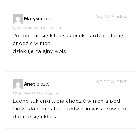
ODPOWIEDZ
Marysia
pisze:
15 września 2021 o 11:20 am
Podoba mi się kilka sukienek bardzo – lubię
chodzić w nich
dziękuje za ajny wpis
ODPOWIEDZ
Anet
pisze:
27 grudnia 2021 o 11:34 am
Ładne sukienki lubię chodzić w nich a pod
nie zakładam halkę z jedwabiu wiskozowego
dobrze się układa.