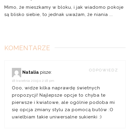
Mimo, że mieszkamy w bloku, i jak wiadomo pokoje
są blisko siebie, to jednak uważam, że niania ...
KOMENTARZE
ODPOWIEDZ
Natalia
pisze:
18 kwietnia 2019 o 2:18 pm
Ooo, widze kilka naprawdę świetnych
propozycji! Najlepsze opcje to chyba te
pierwsze i kwiatowe, ale ogólnie podoba mi
się opcja zmiany stylu za pomocą butów :O
uwielbiam takie uniwersalne sukienki :)