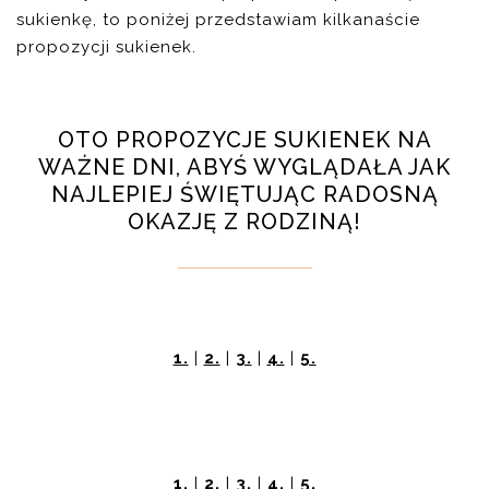
sukienkę, to poniżej przedstawiam kilkanaście
propozycji sukienek.
OTO PROPOZYCJE SUKIENEK NA
WAŻNE DNI, ABYŚ WYGLĄDAŁA JAK
NAJLEPIEJ ŚWIĘTUJĄC RADOSNĄ
OKAZJĘ Z RODZINĄ!
1.
|
2.
|
3.
|
4.
|
5.
1.
|
2.
|
3.
|
4.
|
5.